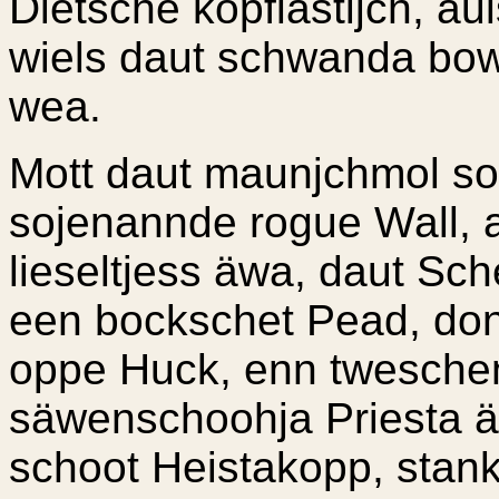
Dietsche kopflastijch, a
wiels daut schwanda bo
wea.
Mott daut maunjchmol s
sojenannde rogue Wall, a
lieseltjess äwa, daut Sch
een bockschet Pead, don
oppe Huck, enn tweschen
säwenschoohja Priesta 
schoot Heistakopp, stan