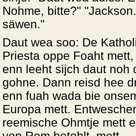
Nohme, bitte?" "Jackso
säwen."
Daut wea soo: De Kathol
Priesta oppe Foaht mett
enn leeht sijch daut noh
gohne. Dann reisd hee d
enn fuah wada bie onsem
Europa mett. Entweschen
reemische Ohmtje mett e
von Rom betohlt, mett.