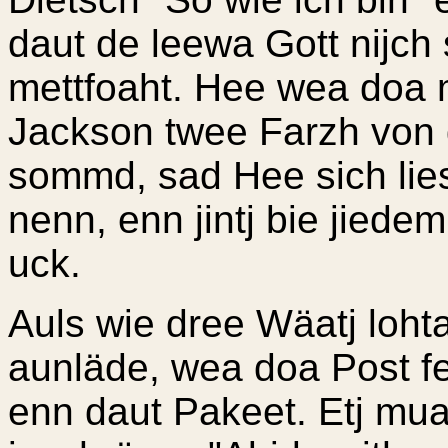
daut de leewa Gott nijc
mettfoaht. Hee wea doa
Jackson twee Farzh von
sommd, sad Hee sich lie
nenn, enn jintj bie jied
uck.
Auls wie dree Wäatj loh
aunläde, wea doa Post f
enn daut Pakeet. Etj mua