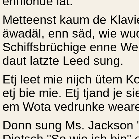
ennlohde lat.
Metteenst kaum de Klavie
äwadäl, enn säd, wie wud
Schiffsbrüchige enne We
daut latzte Leed sung.
Etj leet mie nijch ütem K
etj bie mie. Etj tjand je 
em Wota vedrunke weare
Donn sung Ms. Jackson "
Dietsch "So wie ich bin" 