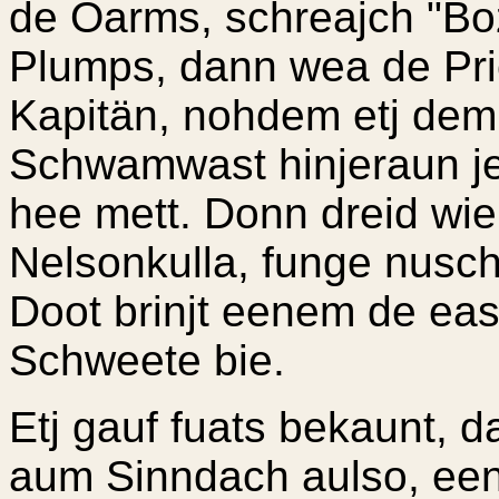
de Oarms, schreajch "Boz
Plumps, dann wea de Pri
Kapitän, nohdem etj de
Schwamwast hinjeraun j
hee mett. Donn dreid wi
Nelsonkulla, funge nusc
Doot brinjt eenem de eas
Schweete bie.
Etj gauf fuats bekaunt, 
aum Sinndach aulso, een