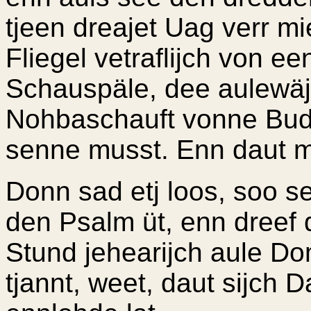
tjeen dreajet Uag verr mi
Fliegel vetraflijch von e
Schauspäle, dee aulewä
Nohbaschauft vonne Bud
senne musst. Enn daut m
Donn sad etj loos, soo s
den Psalm üt, enn dree
Stund jehearijch aule D
tjannt, weet, daut sijch 