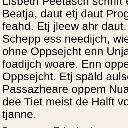
Lisbeth Peetasch schrift 
Beatja, daut etj daut P
feahd. Etj jleew ahr da
Schepp ess needijch, w
ohne Oppsejcht enn Unj
foadijch woare. Enn op
Oppsejcht. Etj späld au
Passazheare oppem Nuada
dee Tiet meist de Halft
tjanne.