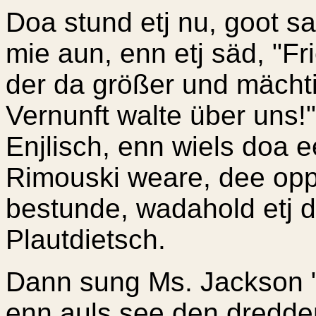
Doa stund etj nu, goot s
mie aun, enn etj säd, "Fr
der da größer und mächti
Vernunft walte über uns!
Enjlisch, enn wiels doa 
Rimouski weare, dee op
bestunde, wadahold etj 
Plautdietsch.
Dann sung Ms. Jackson "I
enn auls see den dredd