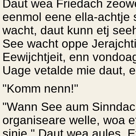
Daut wea Friedach zeowe
eenmol eene ella-achtje
wacht, daut kunn etj see
See wacht oppe Jerajchti
Eewijchtjeit, enn vondoa
Uage vetalde mie daut, 
"Komm nenn!"
"Wann See aum Sinndac
organiseare welle, woa e
sinje." Daut wea aules. 