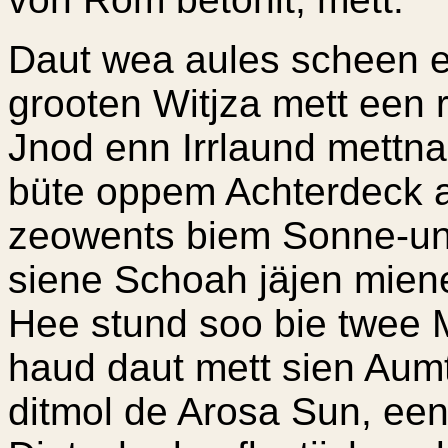
Daut wea aules scheen e
grooten Witjza mett een 
Jnod enn Irrlaund mettn
büte oppem Achterdeck a
zeowents biem Sonne-un
siene Schoah jäjen miene
Hee stund soo bie twee 
haud daut mett sien Aum
ditmol de Arosa Sun, ee