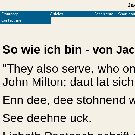
Ja
Frontpage
Articles
Jeschichte -- Short sto
Contact me
So wie ich bin -
von Jac
"They also serve, who on
John Milton; daut lat sic
Enn dee, dee stohnend w
See deehne uck.