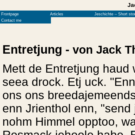
Ja
Frontpage
Articles
Jeschichte -- Short sto
Contact me
Entretjung -
von Jack T
Mett de Entretjung haud
seea drock. Etj uck. "En
ons ons breedajemeend
enn Jrienthol enn, "send 
nohm Himmel opptoo, wa
Rosmack jehoole habe. En