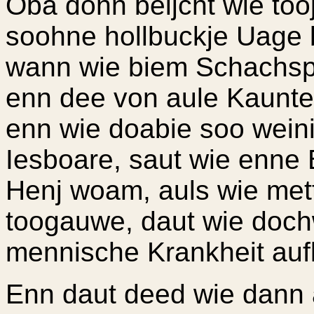
Oba donn beijcht wie toojl
soohne hollbuckje Uage b
wann wie biem Schachspä
enn dee von aule Kaunte
enn wie doabie soo wein
Iesboare, saut wie enne
Henj woam, auls wie mett
toogauwe, daut wie dochw
mennische Krankheit auf
Enn daut deed wie dann 