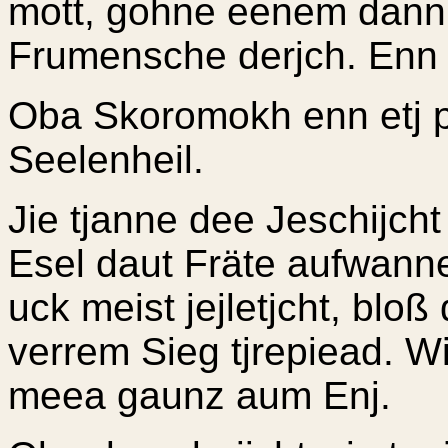
mott, gohne eenem dann
Frumensche derjch. Enn 
Oba Skoromokh enn etj pi
Seelenheil.
Jie tjanne dee Jeschijc
Esel daut Fräte aufwann
uck meist jejletjcht, blo
verrem Sieg tjrepiead. Wi
meea gaunz aum Enj.