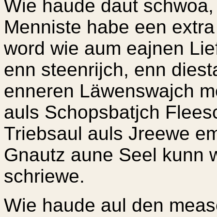
Wie haude daut schwoa, 
Menniste habe een extra 
word wie aum eajnen Lie
enn steenrijch, enn die
enneren Läwenswajch mee
auls Schopsbatjch Flee
Triebsaul auls Jreewe e
Gnautz aune Seel kunn w
schriewe.
Wie haude aul den meas