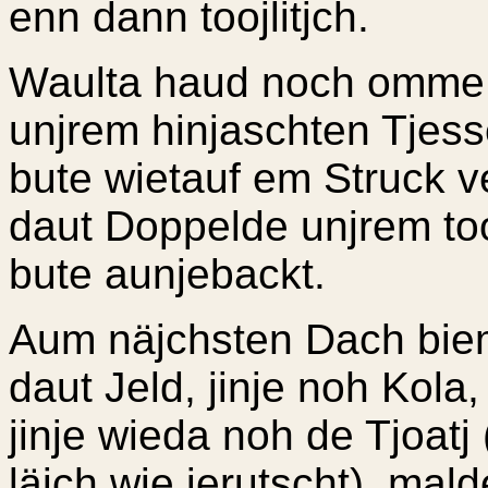
enn dann toojlitjch.
Waulta haud noch omme 
unjrem hinjaschten Tjes
bute wietauf em Struck v
daut Doppelde unjrem too
bute aunjebackt.
Aum näjchsten Dach bi
daut Jeld, jinje noh Kola
jinje wieda noh de Tjoatj
läjch wie jerutscht), mald