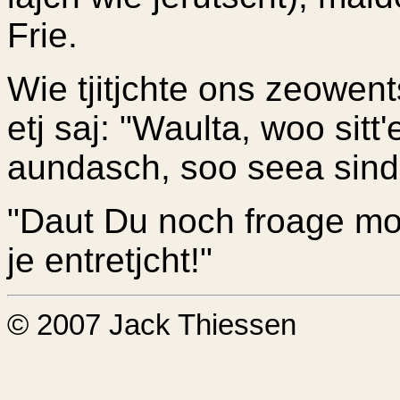
Frie.
Wie tjitjchte ons zeowen
etj saj: "Waulta, woo sit
aundasch, soo seea sin
"Daut Du noch froage mott
je entretjcht!"
© 2007 Jack Thiessen