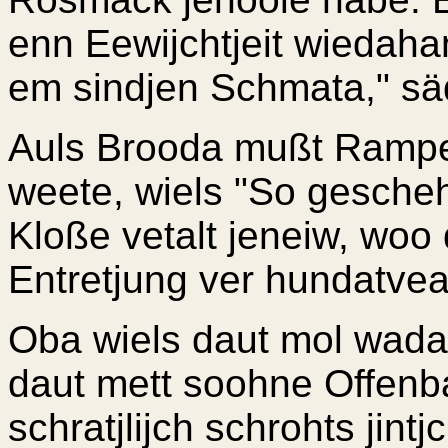
enn Eewijchtjeit wiedaha
em sindjen Schmata," säd
Auls Brooda mußt Rampel
weete, wiels "So gesche
Kloße vetalt jeneiw, woo
Entretjung ver hundatveati
Oba wiels daut mol wad
daut mett soohne Offenb
schratjlijch schrohts jint