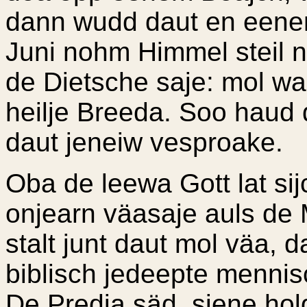
dann wudd daut en eene
Juni nohm Himmel steil 
de Dietsche saje: mol w
heilje Breeda. Soo haud
daut jeneiw vesproake.
Oba de leewa Gott lat si
onjearn väasaje auls de
stalt junt daut mol väa, 
biblisch jedeepte mennis
De Predja säd, siene hol