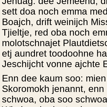
Jenuag: dee Jemeend, di
sett doa noch emma me
Boajch, drift weinijch Mi
Tjieltje, red oba noch 
molotschnajet Plautdiets
etj aundret toodoohne ha
Jeschijcht vonne ajchte E
Enn dee kaum soo: mien 
Skoromokh jenannt, enn e
schwoa, oba soo schwoa 