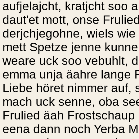
aufjelajcht, kratjcht soo 
daut'et mott, onse Frulie
derjchjegohne, wiels wie
mett Spetze jenne kunne
weare uck soo vebuhlt, d
emma unja äahre lange R
Liebe höret nimmer auf, s
mach uck senne, oba see
Frulied äah Frostschaup 
eena dann noch Yerba Ma