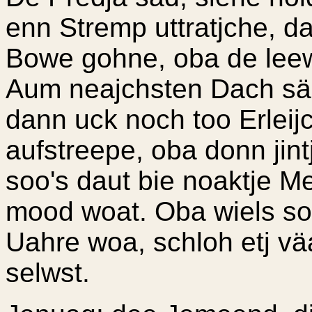
enn Stremp uttratjche, d
Bowe gohne, oba de lee
Aum neajchsten Dach säd 
dann uck noch too Erleij
aufstreepe, oba donn jint
soo's daut bie noaktje 
mood woat. Oba wiels so
Uahre woa, schloh etj vä
selwst.