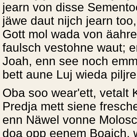
jearn von disse Semento
jäwe daut nijch jearn t
Gott mol wada von äahre 
faulsch vestohne waut; e
Joah, enn see noch emma
bett aune Luj wieda piljre
Oba soo wear'ett, vetalt
Predja mett siene fresch
enn Näwel vonne Molosch
doa opp eenem Boajch, w